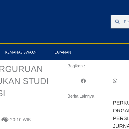
Search
Sear
KEMAHASISWAAN
LAYANAN
Bagikan :
ERGURUAN
KUKAN STUDI
I
Berita Lainnya
PERK
ORGAN
PERSI
24
20:10 WIB
JURNA