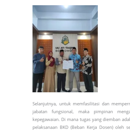
Selanjutnya, untuk memfasilitasi dan mempe
jabatan fungsional, maka pimpinan meng
kepegawaian. Di mana tugas yang diemban adala
pelaksanaan BKD (Beban Kerja Dosen) oleh se