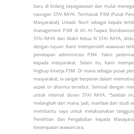
baru di bidang kepegawaian dan mulai menega
naungan STAI RAYA. Termasuk P3M (Pusat Pene
Masyarakat), Ustadz Nuril sebagai kepala lem
management P3M di IAI At-Taqwa Bondowoso,
STAI RAYA dan Wakil Ketua III STAI RAYA, disku
dengan tujuan. Kami memperoleh wawasan terk
penetapan administrasi P3M. Yakni pedoma
kepada masyarakat. Selain itu, kami mempe
lingkup kinerja P3M. Di mana sebagai pusat pe
masyarakat, ia sangat berperan dalam memotiv
aspek tri dharma tersebut. Semisal dengan men
untuk internal dosen STAI RAYA. “Setelah in
melangkah dari mana. Jadi, manfaat dari studi an
membantu saya untuk melaksanakan tanggung
Penelitian dan Pengabdian kepada Masayarak
kesempatan wawancara.