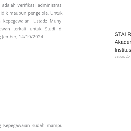
adalah verifikasi administrasi
didik maupun pengelola. Untuk
a kepegawaian, Ustadz Muhyi
awan terkait untuk Studi di
STAI R
g Jember, 14/10/2024.
Akadem
Institu
Sabtu, 25 
ng Kepegawaian sudah mampu