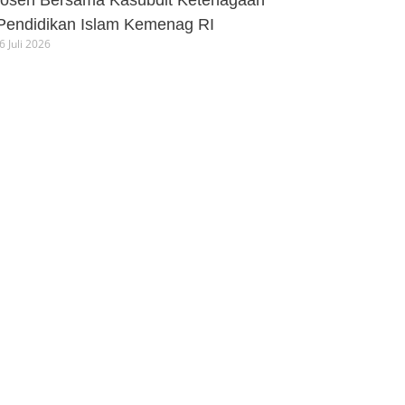
Dosen Bersama Kasubdit Ketenagaan
 Pendidikan Islam Kemenag RI
 Juli 2026