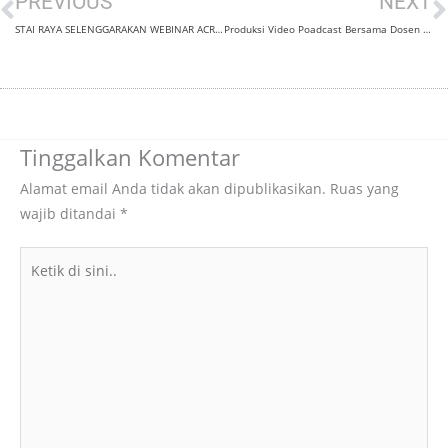
Prev
N
PREVIOUS
NEXT
STAI RAYA SELENGGARAKAN WEBINAR ACROSS NATION INDONESIA – THAILAND
Produksi Video Poadcast Bersama Dosen STAI RAYA
Tinggalkan Komentar
Alamat email Anda tidak akan dipublikasikan.
Ruas yang
wajib ditandai
*
Ketik
di
sini..