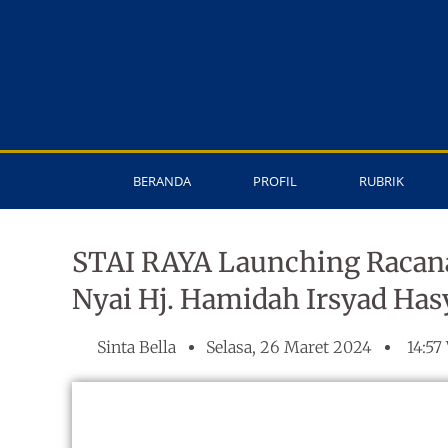
Lewati
ke
konten
BERANDA
PROFIL
RUBRIK
STAI RAYA Launching Racana
Nyai Hj. Hamidah Irsyad Ha
Sinta Bella
Selasa, 26 Maret 2024
14:57