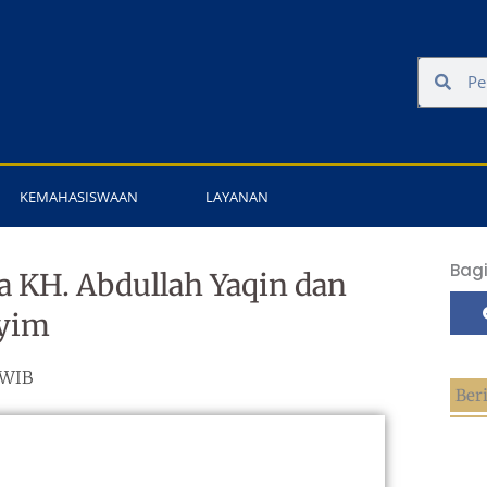
Search
Sear
KEMAHASISWAAN
LAYANAN
Bagi
 KH. Abdullah Yaqin dan
syim
 WIB
Ber