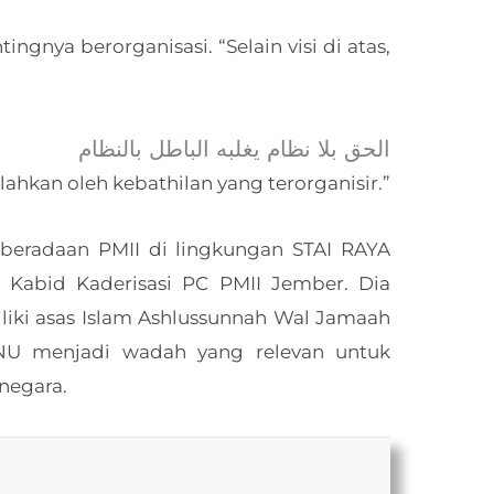
ingnya berorganisasi. “Selain visi di atas,
الحق بلا نظام يغلبه الباطل بالنظام
lahkan oleh kebathilan yang terorganisir.”
keberadaan PMII di lingkungan STAI RAYA
u Kabid Kaderisasi PC PMII Jember. Dia
iki asas Islam Ashlussunnah Wal Jamaah
 NU menjadi wadah yang relevan untuk
negara.