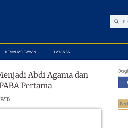
Search
Sear
KEMAHASISWAAN
LAYANAN
Bagi
Menjadi Abdi Agama dan
APABA Pertama
3 WIB
Ber