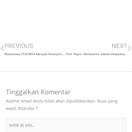
Prev
N
PREVIOUS
NEXT
Mahasiswa STAI RAYA Menjadi Penerjemah Forum Internasional
Prof. Hepni: Mahasantri adalah Perpaduan Otak Jerman dan Hati Mekkah
Tinggalkan Komentar
Alamat email Anda tidak akan dipublikasikan.
Ruas yang
wajib ditandai
*
Ketik
di