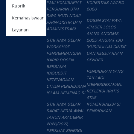
PMII KOMISARIAT
KOPERTAIS AWARD
Rubrik
PERSIAPAN STAI
2026
RAYA IKUTI NGAJI
Kemahasiswaan
DOSEN STAI RAYA
JURNALISTIK DAN
JEMBER LOLOS
ADMINISTRASI
Layanan
AJANG ANCOMS
STAI RAYA GELAR
2025: ANGKAT ISU
WORKSHOP
“KURIKULUM CINTA”
PENGEMBANGAN
DAN KESETARAAN
KARIR DOSEN
GENDER
BERSAMA
PENDIDIKAN YANG
KASUBDIT
TAK LAGI
KETENAGAAN
MEMERDEKAKAN:
DITJEN PENDIDIKAN
REFLEKSI KRITIS
ISLAM KEMENAG RI
ATAS
STAI RAYA GELAR
KOMERSIALISASI
RAPAT KERJA AWAL
PENDIDIKAN
TAHUN AKADEMIK
2026/2027,
PERKUAT SINERGI