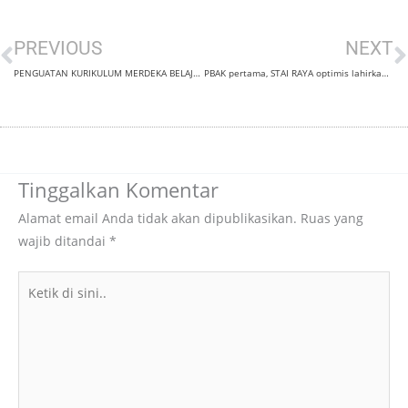
Prev
N
PREVIOUS
NEXT
PENGUATAN KURIKULUM MERDEKA BELAJAR KAMPUS MERDEKA (MBKM)
PBAK pertama, STAI RAYA optimis lahirkan Generasi Juang dan Abdi
Tinggalkan Komentar
Alamat email Anda tidak akan dipublikasikan.
Ruas yang
wajib ditandai
*
Ketik
di
sini..