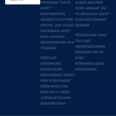
PROGRAM “CINTA
AJANG ANCOMS
RISET”
2025: ANGKAT ISU
BAKESBANPOL
“KURIKULUM CINTA”
JEMBER PLATFORM
DAN KESETARAAN
DIGITAL JADI PUSAT
GENDER
INFORMASI RISET
PENDIDIKAN YANG
DAN LAYANAN
TAK LAGI
REKOMENDASI KKN
MEMERDEKAKAN:
TERARAH
REFLEKSI KRITIS
PERKUAT
ATAS
REFORMASI
KOMERSIALISASI
MANEJEMEN
PENDIDIKAN
ORGANISASI, KADER
PMII KOMISARIAT
PERSIAPAN STAI
RAYA IKUTI NGAJI
JURNALISTIK DAN
ADMINISTRASI