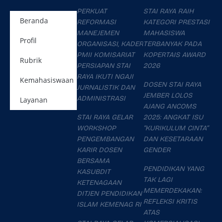
PERKUAT
STAI RAYA RAIH
Beranda
REFORMASI
KATEGORI PRESTASI
MANEJEMEN
MAHASISWA
Profil
ORGANISASI, KADER
TERBANYAK PADA
PMII KOMISARIAT
KOPERTAIS AWARD
Rubrik
PERSIAPAN STAI
2026
RAYA IKUTI NGAJI
Kemahasiswaan
DOSEN STAI RAYA
JURNALISTIK DAN
JEMBER LOLOS
ADMINISTRASI
Layanan
AJANG ANCOMS
STAI RAYA GELAR
2025: ANGKAT ISU
WORKSHOP
“KURIKULUM CINTA”
PENGEMBANGAN
DAN KESETARAAN
KARIR DOSEN
GENDER
BERSAMA
PENDIDIKAN YANG
KASUBDIT
TAK LAGI
KETENAGAAN
MEMERDEKAKAN:
DITJEN PENDIDIKAN
REFLEKSI KRITIS
ISLAM KEMENAG RI
ATAS