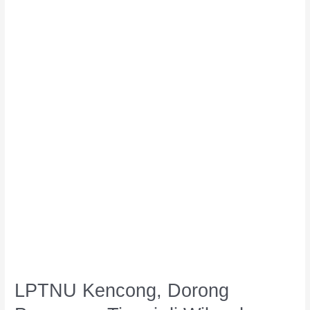
Kencong,
Dorong
Perguruan
Tinggi
di
Wilayah
Jember
Selatan
untuk
Senantiasa
Bersinergi
dan
Berkolaborasi
LPTNU Kencong, Dorong