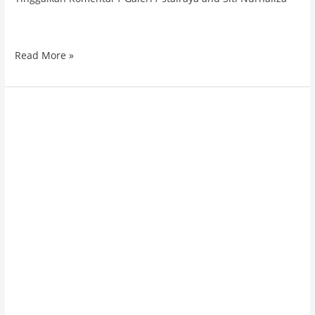
Read More »
GALERI
RAPIM
PTKIS
Kopertais IV