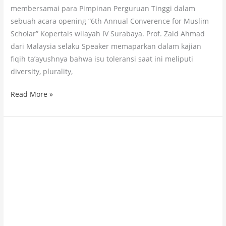
membersamai para Pimpinan Perguruan Tinggi dalam
sebuah acara opening “6th Annual Converence for Muslim
Scholar” Kopertais wilayah IV Surabaya. Prof. Zaid Ahmad
dari Malaysia selaku Speaker memaparkan dalam kajian
fiqih ta’ayushnya bahwa isu toleransi saat ini meliputi
diversity, plurality,
Read More »
MAHASISWA
STAI
RAYA
RAIH
JUARA
1
LOMBA
HADRAH