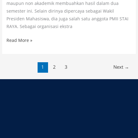
maupun non akademik membuahkan hasil dalam dua
semester ini. Selain dirinya dipercaya sebagai Wakil
Presiden Mahasiswa, dia juga salah satu anggota PMII STAI
RAYA. Sebagai organisasi ekstra
Read More »
1
2
3
Next
→