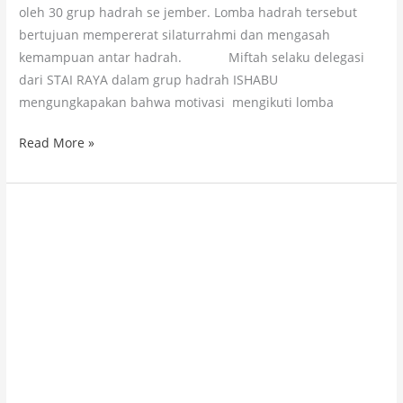
oleh 30 grup hadrah se jember. Lomba hadrah tersebut
bertujuan mempererat silaturrahmi dan mengasah
kemampuan antar hadrah. Miftah selaku delegasi
dari STAI RAYA dalam grup hadrah ISHABU
mengungkapakan bahwa motivasi mengikuti lomba
Read More »
Mahasiswi
STAI
RAYA
raih
peserta
terbaik
dalam
Sekolah
Islam