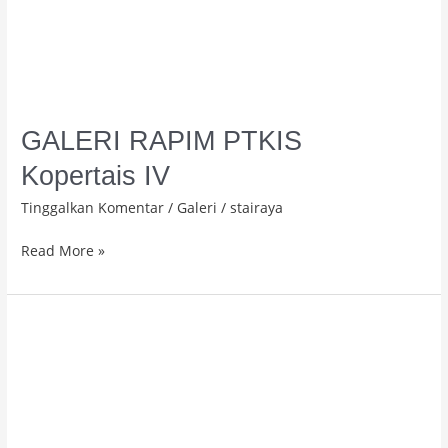
GALERI RAPIM PTKIS
Kopertais IV
Tinggalkan Komentar
/
Galeri
/
stairaya
Read More »
Workshop
Penyusunan
BKD,
SKP,
dan