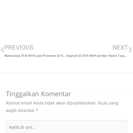
Prev
N
PREVIOUS
NEXT
Mahasiswa STAI RAYA jadi Presenter di ICHES 2026, Angkat Storytelling sebagai Kearifan Lokal untuk Penguatan Karakter Siswa SD/MI
Kaprodi ES STAI RAYA Jember Hadiri Tasyakuran Pelepasan Santri Kelas Akhir Pondok Pesantren Al- Ishlah Jenggawah
Tinggalkan Komentar
Alamat email Anda tidak akan dipublikasikan.
Ruas yang
wajib ditandai
*
Ketik
di