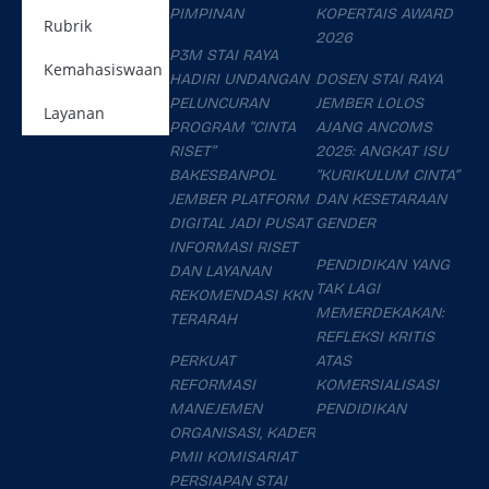
PIMPINAN
KOPERTAIS AWARD
Rubrik
2026
P3M STAI RAYA
Kemahasiswaan
HADIRI UNDANGAN
DOSEN STAI RAYA
PELUNCURAN
JEMBER LOLOS
Layanan
PROGRAM “CINTA
AJANG ANCOMS
RISET”
2025: ANGKAT ISU
BAKESBANPOL
“KURIKULUM CINTA”
JEMBER PLATFORM
DAN KESETARAAN
DIGITAL JADI PUSAT
GENDER
INFORMASI RISET
PENDIDIKAN YANG
DAN LAYANAN
TAK LAGI
REKOMENDASI KKN
MEMERDEKAKAN:
TERARAH
REFLEKSI KRITIS
PERKUAT
ATAS
REFORMASI
KOMERSIALISASI
MANEJEMEN
PENDIDIKAN
ORGANISASI, KADER
PMII KOMISARIAT
PERSIAPAN STAI