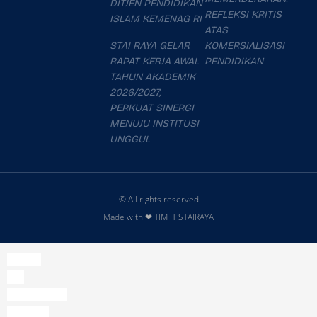
DITJEN PENDIDIKAN
REFLEKSI KRITIS
ISLAM KEMENAG RI
ATAS
STAI RAYA GELAR
KOMERSIALISASI
RAPAT KERJA AWAL
PENDIDIKAN
TAHUN AKADEMIK
2026/2027,
PERKUAT SINERGI
MENUJU INSTITUSI
UNGGUL
© All rights reserved
Made with ❤ TIM IT STAIRAYA
slot777
slot
slot thailand
mahjong