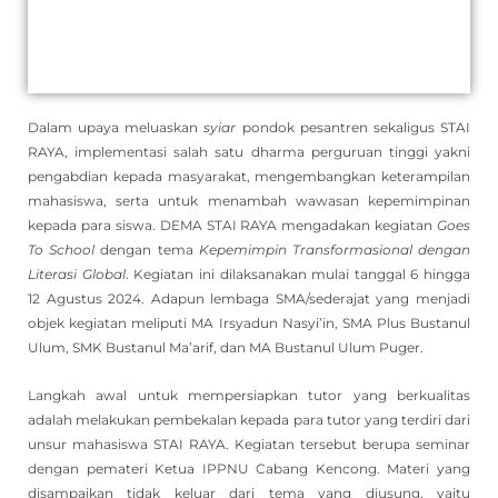
Dalam upaya meluaskan
syiar
pondok pesantren sekaligus STAI
RAYA, implementasi salah satu dharma perguruan tinggi yakni
pengabdian kepada masyarakat, mengembangkan keterampilan
mahasiswa, serta untuk menambah wawasan kepemimpinan
kepada para siswa. DEMA STAI RAYA mengadakan kegiatan
Goes
To School
dengan tema
Kepemimpin Transformasional dengan
Literasi Global
. Kegiatan ini dilaksanakan mulai tanggal 6 hingga
12 Agustus 2024. Adapun lembaga SMA/sederajat yang menjadi
objek kegiatan meliputi MA Irsyadun Nasyi’in, SMA Plus Bustanul
Ulum, SMK Bustanul Ma’arif, dan MA Bustanul Ulum Puger.
Langkah awal untuk mempersiapkan tutor yang berkualitas
adalah melakukan pembekalan kepada para tutor yang terdiri dari
unsur mahasiswa STAI RAYA. Kegiatan tersebut berupa seminar
dengan pemateri Ketua IPPNU Cabang Kencong. Materi yang
disampaikan tidak keluar dari tema yang diusung, yaitu