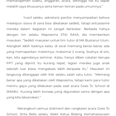
memanajemen waktu, anggaran, acara, sehingga hal itu dapat
melatih saya khususnya serta teman-teman pada umumnya.”
Yusril selaku sekretaris panitia menyampaikan bahwa
meskipun siswa di sana bisa dikatakan sedikit, tetapi antusiasme
mereka dalam kegiatan ini sangat berkobar. Berbeda halnya
dengan Iim selaku Wapresma STAI RAYA, dia memberikan
masukan. “Sedikit masukan untuk tim tutor di MA Bustanul Ulum.
Alangkah lebih baiknya kalau di awal memang benar-benar ada
yang memaparkan materinya, maksimal 2 orang. Soalnya di sini,
kan, kita agendanya seminar. Kalau hanya diberi catatan berupa
PPT yang diprint itu kurang tepat, lagian mereka juga anak
sekolah luar biasa mengakses lebih daripada itu.” Masukan ini
langsung ditanggapi oleh Kiki selaku salah satu tutor. “Memang
benar apa yang dikatakan oleh Wapresma, tetapi kami para tutor
meniru gaya yang dilakukan pada saat acara Goes To School di
SMABU. Kurang lebih konsep yang digunakan sama dengan apa
yang kita laksanakan.”
Merangkum semua
statment
dan rangkaian acara
Goes To
School
, Sinta Bella selaku Wakil Ketua Bidang Kemahasiswaan