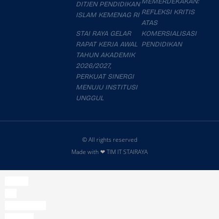
MEMERDEKAKAN:
DITJEN PENDIDIKAN
REFLEKSI KRITIS
ISLAM KEMENAG RI
ATAS
STAI RAYA GELAR
KOMERSIALISASI
RAPAT KERJA AWAL
PENDIDIKAN
TAHUN AKADEMIK
2026/2027,
PERKUAT SINERGI
MENUJU INSTITUSI
UNGGUL
© All rights reserved
Made with ❤ TIM IT STAIRAYA
slot777
slot
slot thailand
mahjong