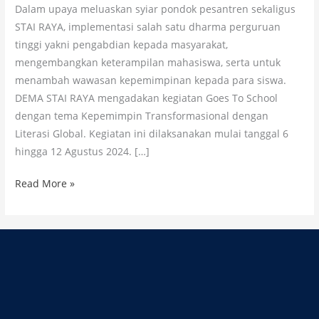
Dalam upaya meluaskan syiar pondok pesantren sekaligus
STAI RAYA, implementasi salah satu dharma perguruan
tinggi yakni pengabdian kepada masyarakat,
mengembangkan keterampilan mahasiswa, serta untuk
menambah wawasan kepemimpinan kepada para siswa.
DEMA STAI RAYA mengadakan kegiatan Goes To School
dengan tema Kepemimpin Transformasional dengan
Literasi Global. Kegiatan ini dilaksanakan mulai tanggal 6
hingga 12 Agustus 2024. […]
Read More »