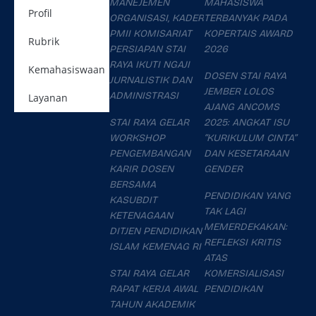
MANEJEMEN
MAHASISWA
Profil
ORGANISASI, KADER
TERBANYAK PADA
PMII KOMISARIAT
KOPERTAIS AWARD
Rubrik
PERSIAPAN STAI
2026
RAYA IKUTI NGAJI
Kemahasiswaan
DOSEN STAI RAYA
JURNALISTIK DAN
JEMBER LOLOS
ADMINISTRASI
Layanan
AJANG ANCOMS
STAI RAYA GELAR
2025: ANGKAT ISU
WORKSHOP
“KURIKULUM CINTA”
PENGEMBANGAN
DAN KESETARAAN
KARIR DOSEN
GENDER
BERSAMA
PENDIDIKAN YANG
KASUBDIT
TAK LAGI
KETENAGAAN
MEMERDEKAKAN:
DITJEN PENDIDIKAN
REFLEKSI KRITIS
ISLAM KEMENAG RI
ATAS
STAI RAYA GELAR
KOMERSIALISASI
RAPAT KERJA AWAL
PENDIDIKAN
TAHUN AKADEMIK