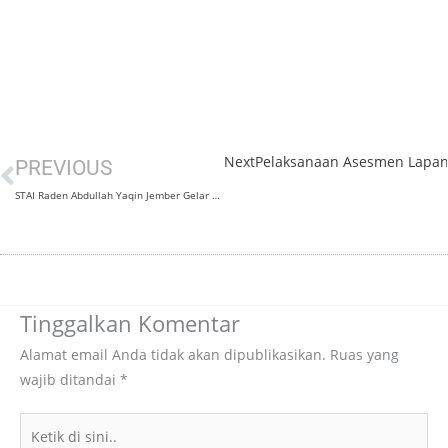
Next
Pelaksanaan Asesmen Lapang
Prev
PREVIOUS
STAI Raden Abdullah Yaqin Jember Gelar Workshop Penulisan Artikel Ilmiah Pendidikan Bahasa Arab Bereputasi
Tinggalkan Komentar
Alamat email Anda tidak akan dipublikasikan.
Ruas yang
wajib ditandai
*
Ketik