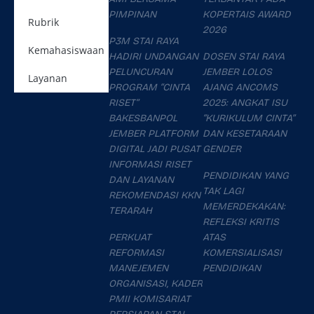
PIMPINAN
KOPERTAIS AWARD
Rubrik
2026
P3M STAI RAYA
Kemahasiswaan
HADIRI UNDANGAN
DOSEN STAI RAYA
PELUNCURAN
JEMBER LOLOS
Layanan
PROGRAM “CINTA
AJANG ANCOMS
RISET”
2025: ANGKAT ISU
BAKESBANPOL
“KURIKULUM CINTA”
JEMBER PLATFORM
DAN KESETARAAN
DIGITAL JADI PUSAT
GENDER
INFORMASI RISET
PENDIDIKAN YANG
DAN LAYANAN
TAK LAGI
REKOMENDASI KKN
MEMERDEKAKAN:
TERARAH
REFLEKSI KRITIS
PERKUAT
ATAS
REFORMASI
KOMERSIALISASI
MANEJEMEN
PENDIDIKAN
ORGANISASI, KADER
PMII KOMISARIAT