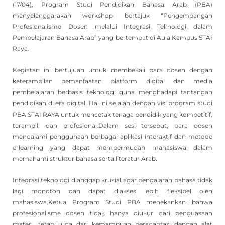
(17/04), Program Studi Pendidikan Bahasa Arab (PBA)
menyelenggarakan workshop bertajuk “Pengembangan
Profesionalisme Dosen melalui Integrasi Teknologi dalam
Pembelajaran Bahasa Arab” yang bertempat di Aula Kampus STAI
Raya.
Kegiatan ini bertujuan untuk membekali para dosen dengan
keterampilan pemanfaatan platform digital dan media
pembelajaran berbasis teknologi guna menghadapi tantangan
pendidikan di era digital. Hal ini sejalan dengan visi program studi
PBA STAI RAYA untuk mencetak tenaga pendidik yang kompetitif,
terampil, dan profesional.Dalam sesi tersebut, para dosen
mendalami penggunaan berbagai aplikasi interaktif dan metode
e-learning yang dapat mempermudah mahasiswa dalam
memahami struktur bahasa serta literatur Arab.
Integrasi teknologi dianggap krusial agar pengajaran bahasa tidak
lagi monoton dan dapat diakses lebih fleksibel oleh
mahasiswa.Ketua Program Studi PBA menekankan bahwa
profesionalisme dosen tidak hanya diukur dari penguasaan
materi, tetapi juga dari kemampuan beradaptasi dengan alat