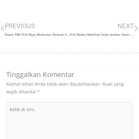
Prev
N
PREVIOUS
NEXT
Dosen PBA STAI Raya Mlokorejo Perkuat Kompetensi Hadapi Transformasi Pendidikan ModernJEMBER
STAI Raden Abdullah Yaqin Jember Gelar Workshop Penulisan Artikel Ilmiah Pendidikan Bahasa Arab Bereputasi
Tinggalkan Komentar
Alamat email Anda tidak akan dipublikasikan.
Ruas yang
wajib ditandai
*
Ketik
di
sini..