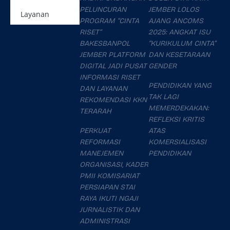
PELUNCURAN
JEMBER LOLOS
Layanan
PROGRAM “CINTA
AJANG ANCOMS
RISET”
2025: ANGKAT ISU
BAKESBANPOL
“KURIKULUM CINTA”
JEMBER PLATFORM
DAN KESETARAAN
DIGITAL JADI PUSAT
GENDER
INFORMASI RISET
PENDIDIKAN YANG
DAN LAYANAN
TAK LAGI
REKOMENDASI KKN
MEMERDEKAKAN:
TERARAH
REFLEKSI KRITIS
PERKUAT
ATAS
REFORMASI
KOMERSIALISASI
MANEJEMEN
PENDIDIKAN
ORGANISASI, KADER
PMII KOMISARIAT
PERSIAPAN STAI
RAYA IKUTI NGAJI
JURNALISTIK DAN
ADMINISTRASI