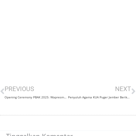
Prev
N
PREVIOUS
NEXT
Opening Ceremony PBAK 2025: Wapresma Ingatkan Esensi Menjadi Mahasiswa
Penyuluh Agama KUA Puger Jember Berikan Materi Bimbingan Usia Nikah di STAI RAYA Mlokorejo