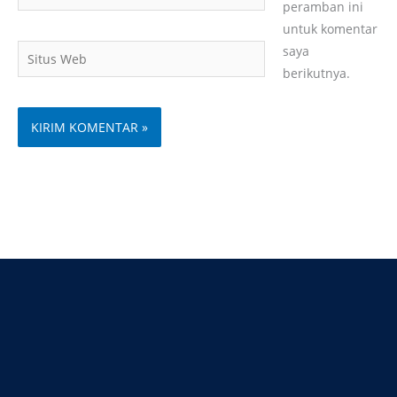
peramban ini
untuk komentar
Situs
saya
Web
berikutnya.