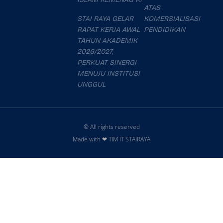
ATAS
STAI RAYA GELAR
KOMERSIALISASI
RAPAT KERJA AWAL
PENDIDIKAN
TAHUN AKADEMIK
2026/2027,
PERKUAT SINERGI
MENUJU INSTITUSI
UNGGUL
© All rights reserved
Made with ❤ TIM IT STAIRAYA
slot777
slot
slot thailand
mahjong