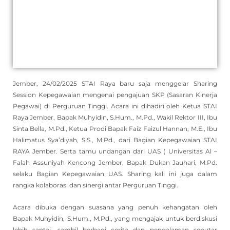
Jember, 24/02/2025 STAI Raya baru saja menggelar Sharing
Session Kepegawaian mengenai pengajuan SKP (Sasaran Kinerja
Pegawai) di Perguruan Tinggi. Acara ini dihadiri oleh Ketua STAI
Raya Jember, Bapak Muhyidin, S.Hum., M.Pd., Wakil Rektor III, Ibu
Sinta Bella, M.Pd., Ketua Prodi Bapak Faiz Faizul Hannan, M.E., Ibu
Halimatus Sya’diyah, S.S., M.Pd., dari Bagian Kepegawaian STAI
RAYA Jember. Serta tamu undangan dari UAS ( Universitas Al –
Falah Assuniyah Kencong Jember, Bapak Dukan Jauhari, M.Pd.
selaku Bagian Kepegawaian UAS. Sharing kali ini juga dalam
rangka kolaborasi dan sinergi antar Perguruan Tinggi.
Acara dibuka dengan suasana yang penuh kehangatan oleh
Bapak Muhyidin, S.Hum., M.Pd., yang mengajak untuk berdiskusi
lebih santai, sambil berbagi cerita dan pengalaman seputar