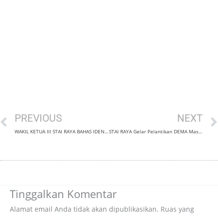
Prev
PREVIOUS
NEXT
WAKIL KETUA III STAI RAYA BAHAS IDENTITAS ANAK MUDA DALAM RUANG DIGITAL DI SALURAN RRI JEMBER
STAI RAYA Gelar Pelantikan DEMA Masa Bhakti 2025-2026 dan UKM, Sertakan Seminar Karya Tulis Ilmiah
Tinggalkan Komentar
Alamat email Anda tidak akan dipublikasikan.
Ruas yang