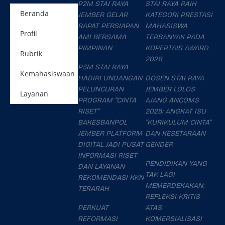
P2M STAI RAYA
STAI RAYA RAIH
Beranda
JEMBER GELAR
KATEGORI PRESTASI
RAPAT PERSIAPAN
MAHASISWA
Profil
AMI BERSAMA
TERBANYAK PADA
PIMPINAN
KOPERTAIS AWARD
Rubrik
2026
P3M STAI RAYA
Kemahasiswaan
HADIRI UNDANGAN
DOSEN STAI RAYA
PELUNCURAN
JEMBER LOLOS
Layanan
PROGRAM “CINTA
AJANG ANCOMS
RISET”
2025: ANGKAT ISU
BAKESBANPOL
“KURIKULUM CINTA”
JEMBER PLATFORM
DAN KESETARAAN
DIGITAL JADI PUSAT
GENDER
INFORMASI RISET
PENDIDIKAN YANG
DAN LAYANAN
TAK LAGI
REKOMENDASI KKN
MEMERDEKAKAN:
TERARAH
REFLEKSI KRITIS
PERKUAT
ATAS
REFORMASI
KOMERSIALISASI