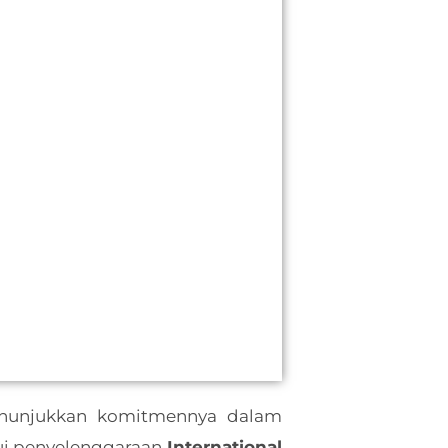
unjukkan komitmennya dalam
ui penyelenggaraan
International