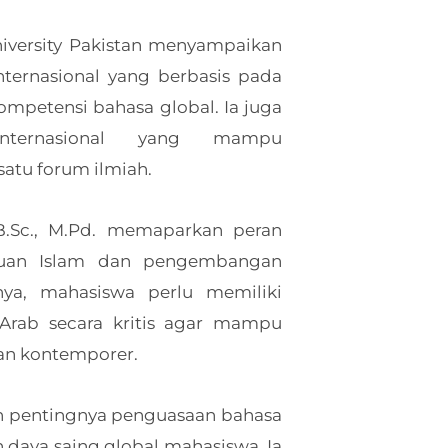
niversity Pakistan menyampaikan
ernasional yang berbasis pada
mpetensi bahasa global. Ia juga
 internasional yang mampu
atu forum ilmiah.
 B.Sc., M.Pd. memaparkan peran
muan Islam dan pengembangan
nya, mahasiswa perlu memiliki
rab secara kritis agar mampu
an kontemporer.
an pentingnya penguasaan bahasa
daya saing global mahasiswa. Ia