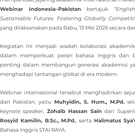
Webinar Indonesia–Pakistan
bertajuk
“Engli
Sustainable Futures: Fostering Globally Competit
yang dilaksanakan pada Rabu, 13 Mei 2026 secara da
Kegiatan ini menjadi wadah kolaborasi akademik
dalam memperkuat peran bahasa Inggris dan b
penting dalam membangun generasi akademisi yan
menghadapi tantangan global di era modern.
Webinar internasional tersebut menghadirkan sej
dan Pakistan, yaitu
Muhyidin, S. Hum., M.Pd.
sel
keynote speaker,
Zohaib Hassan Sain
dari Superio
Rosyid Kamilin, B.Sc., M.Pd.
, serta
Halimatus Sya’d
Bahasa Inggris STAI RAYA.