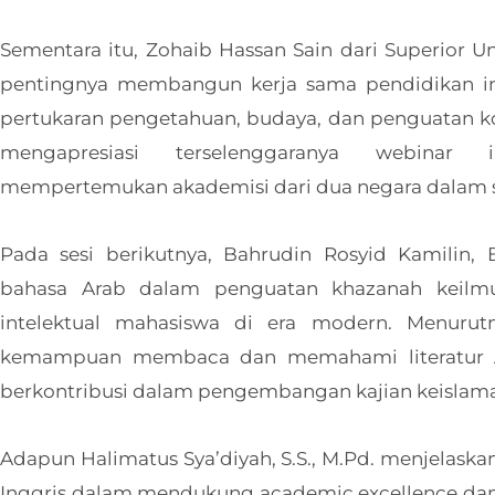
Sementara itu, Zohaib Hassan Sain dari Superior U
pentingnya membangun kerja sama pendidikan int
pertukaran pengetahuan, budaya, dan penguatan ko
mengapresiasi terselenggaranya webinar
mempertemukan akademisi dari dua negara dalam s
Pada sesi berikutnya, Bahrudin Rosyid Kamilin,
bahasa Arab dalam penguatan khazanah keil
intelektual mahasiswa di era modern. Menurut
kemampuan membaca dan memahami literatur A
berkontribusi dalam pengembangan kajian keislam
Adapun Halimatus Sya’diyah, S.S., M.Pd. menjelask
Inggris dalam mendukung academic excellence dan 