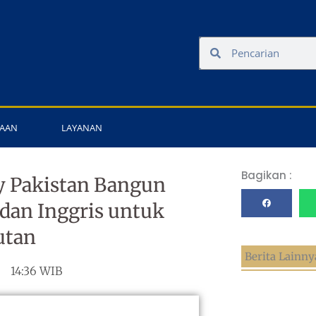
Search
Search
AAN
LAYANAN
Bagikan :
y Pakistan Bangun
dan Inggris untuk
utan
Berita Lainny
14:36 WIB