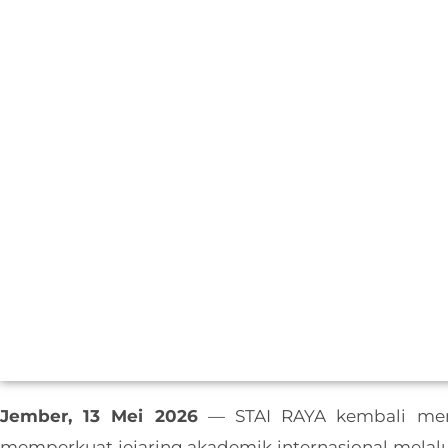
Jember, 13 Mei 2026
— STAI RAYA kembali men
memperkuat jejaring akademik internasional melal