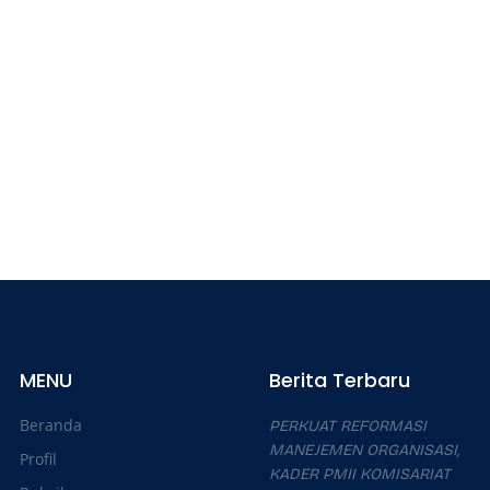
MENU
Berita Terbaru
Beranda
PERKUAT REFORMASI
MANEJEMEN ORGANISASI,
Profil
KADER PMII KOMISARIAT