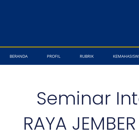
Lewati
ke
konten
BERANDA
PROFIL
RUBRIK
KEMAHASISW
Seminar Int
RAYA JEMBER