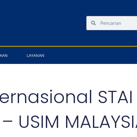
Search
Search
AAN
LAYANAN
ernasional STAI
 – USIM MALAYSI