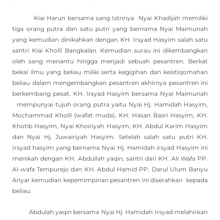
Kiai Harun bersama sang Istrinya Nyai Khadijah memiliki
tiga orang putra dan satu putri yang bernama Nyai Maimunah
yang kemudian dinikahkan dengan KH. Irsyad Hasyim salah satu
santri Kiai Kholil Bangkalan. Kemudian surau ini dikembangkan
oleh sang menantu hingga menjadi sebuah pesantren. Berkat
bekal ilmu yang beliau miliki serta kegigihan dan keistiqomahan
beliau dalam mengembangkan pesantren akhirnya pesantren ini
berkembang pesat. KH. Irsyad Hasyim bersama Nyai Maimunah
mempunyai tujuh orang putra yaitu Nyai Hj. Hamidah Hasyim,
Mochammad Kholil (wafat muda), KH. Hasan Basri Hasyim, KH.
Khotib Hasyim, Nyai Khoiriyah Hasyim, KH. Abdul Karim Hasyim
dan Nyai Hj. Juwairiyah Hasyim. Setelah salah satu putri KH.
Irsyad hasyim yang bernama Nyai Hj. Hamidah irsyad Hasyim ini
menikah dengan KH. Abdullah yaqin, santri dari KH. Ali Wafa PP.
Al-wafa Tempurejo dan KH. Abdul Hamid PP. Darul Ulum Banyu
Anyar kemudian kepemimpinan pesantren ini diserahkan kepada
beliau.
Abdulah yaqin bersama Nyai Hj. Hamidah Irsyad melahirkan