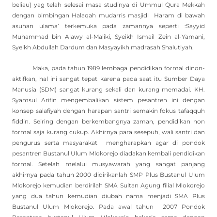
beliau) yag telah selesai masa studinya di Ummul Qura Mekkah
dengan bimbingan Halaqah mudarris masjidl Haram di bawah
asuhan ulama’ terkemuka pada zamannya seperti :Sayyid
Muhammad bin Alawy al-Maliki, Syeikh Ismail Zein al-Yamani,
Syeikh Abdullah Dardum dan Masyayikh madrasah Shalutiyah.
Maka, pada tahun 1989 lembaga pendidikan formal dinon-
aktifkan, hal ini sangat tepat karena pada saat itu Sumber Daya
Manusia (SDM) sangat kurang sekali dan kurang memadai. KH.
Syamsul Arifin mengembalikan sistem pesantren ini dengan
konsep salafiyah dengan harapan santri semakin fokus tafaqquh
fiddin. Seiring dengan berkembangnya zaman, pendidikan non
formal saja kurang cukup. Akhirnya para sesepuh, wali santri dan
pengurus serta masyarakat mengharapkan agar di pondok
pesantren Bustanul Ulum Mlokorejo diadakan kembali pendidikan
formal. Setelah melalui musyawarah yang sangat panjang
akhirnya pada tahun 2000 didirikanlah SMP Plus Bustanul Ulum
Mlokorejo kemudian berdirilah SMA Sultan Agung filial Mlokorejo
yang dua tahun kemudian diubah nama menjadi SMA Plus
Bustanul Ulum Mlokorejo. Pada awal tahun 2007 Pondok