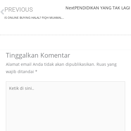
Next
PENDIDIKAN YANG TAK LAGI
Prev
PREVIOUS
IS ONLINE BUYING HALAL? FIQH MUAMALAH INSIGHT
Tinggalkan Komentar
Alamat email Anda tidak akan dipublikasikan.
Ruas yang
wajib ditandai
*
Ketik
di
sini..