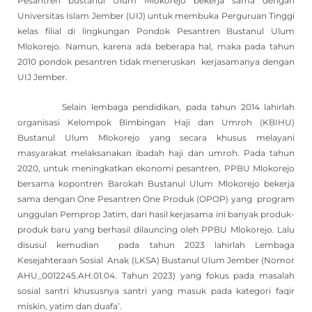
Pesantren bustanul Ulum Mlokorejo bekerja sama dengan
Universitas Islam Jember (UIJ) untuk membuka Perguruan Tinggi
kelas filial di lingkungan Pondok Pesantren Bustanul Ulum
Mlokorejo. Namun, karena ada beberapa hal, maka pada tahun
2010 pondok pesantren tidak meneruskan kerjasamanya dengan
UIJ Jember.
Selain lembaga pendidikan, pada tahun 2014 lahirlah
organisasi Kelompok Bimbingan Haji dan Umroh (KBIHU)
Bustanul Ulum Mlokorejo yang secara khusus melayani
masyarakat melaksanakan ibadah haji dan umroh. Pada tahun
2020, untuk meningkatkan ekonomi pesantren, PPBU Mlokorejo
bersama kopontren Barokah Bustanul Ulum Mlokorejo bekerja
sama dengan One Pesantren One Produk (OPOP) yang program
unggulan Pemprop Jatim, dari hasil kerjasama ini banyak produk-
produk baru yang berhasil dilauncing oleh PPBU Mlokorejo. Lalu
disusul kemudian pada tahun 2023 lahirlah Lembaga
Kesejahteraan Sosial Anak (LKSA) Bustanul Ulum Jember (Nomor
AHU_0012245.AH.01.04. Tahun 2023) yang fokus pada masalah
sosial santri khususnya santri yang masuk pada kategori faqir
miskin, yatim dan duafa’.