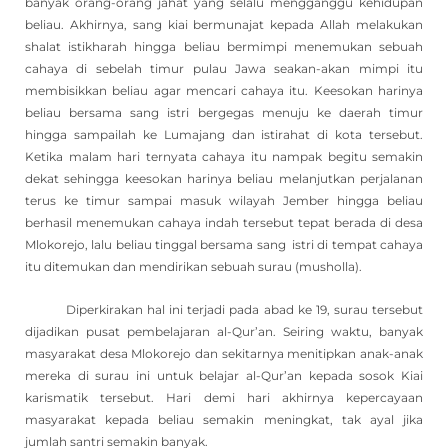
banyak orang-orang jahat yang selalu mengganggu kehidupan
beliau. Akhirnya, sang kiai bermunajat kepada Allah melakukan
shalat istikharah hingga beliau bermimpi menemukan sebuah
cahaya di sebelah timur pulau Jawa seakan-akan mimpi itu
membisikkan beliau agar mencari cahaya itu. Keesokan harinya
beliau bersama sang istri bergegas menuju ke daerah timur
hingga sampailah ke Lumajang dan istirahat di kota tersebut.
Ketika malam hari ternyata cahaya itu nampak begitu semakin
dekat sehingga keesokan harinya beliau melanjutkan perjalanan
terus ke timur sampai masuk wilayah Jember hingga beliau
berhasil menemukan cahaya indah tersebut tepat berada di desa
Mlokorejo, lalu beliau tinggal bersama sang istri di tempat cahaya
itu ditemukan dan mendirikan sebuah surau (musholla).
Diperkirakan hal ini terjadi pada abad ke 19, surau tersebut
dijadikan pusat pembelajaran al-Qur’an. Seiring waktu, banyak
masyarakat desa Mlokorejo dan sekitarnya menitipkan anak-anak
mereka di surau ini untuk belajar al-Qur’an kepada sosok Kiai
karismatik tersebut. Hari demi hari akhirnya kepercayaan
masyarakat kepada beliau semakin meningkat, tak ayal jika
jumlah santri semakin banyak.