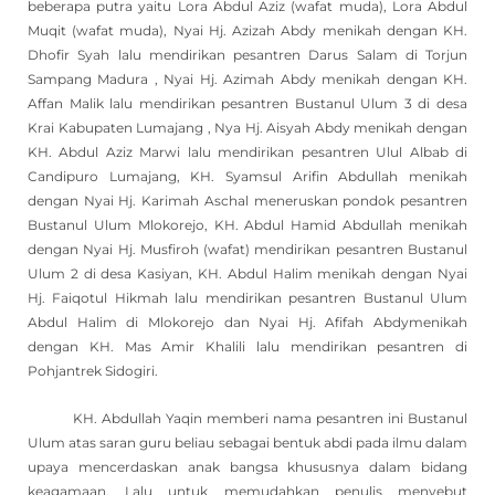
beberapa putra yaitu Lora Abdul Aziz (wafat muda), Lora Abdul
Muqit (wafat muda), Nyai Hj. Azizah Abdy menikah dengan KH.
Dhofir Syah lalu mendirikan pesantren Darus Salam di Torjun
Sampang Madura , Nyai Hj. Azimah Abdy menikah dengan KH.
Affan Malik lalu mendirikan pesantren Bustanul Ulum 3 di desa
Krai Kabupaten Lumajang , Nya Hj. Aisyah Abdy menikah dengan
KH. Abdul Aziz Marwi lalu mendirikan pesantren Ulul Albab di
Candipuro Lumajang, KH. Syamsul Arifin Abdullah menikah
dengan Nyai Hj. Karimah Aschal meneruskan pondok pesantren
Bustanul Ulum Mlokorejo, KH. Abdul Hamid Abdullah menikah
dengan Nyai Hj. Musfiroh (wafat) mendirikan pesantren Bustanul
Ulum 2 di desa Kasiyan, KH. Abdul Halim menikah dengan Nyai
Hj. Faiqotul Hikmah lalu mendirikan pesantren Bustanul Ulum
Abdul Halim di Mlokorejo dan Nyai Hj. Afifah Abdymenikah
dengan KH. Mas Amir Khalili lalu mendirikan pesantren di
Pohjantrek Sidogiri.
KH. Abdullah Yaqin memberi nama pesantren ini Bustanul
Ulum atas saran guru beliau sebagai bentuk abdi pada ilmu dalam
upaya mencerdaskan anak bangsa khususnya dalam bidang
keagamaan. Lalu untuk memudahkan penulis menyebut