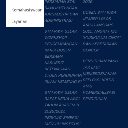
PERSIAPAN STAI
2026
RAYA IKUTI NGAJI
Kemahasiswaan
DOSEN STAI RAYA
JURNALISTIK DAN
JEMBER LOLOS
ADMINISTRASI
Layanan
AJANG ANCOMS
STAI RAYA GELAR
2025: ANGKAT ISU
WORKSHOP
“KURIKULUM CINTA”
PENGEMBANGAN
DAN KESETARAAN
KARIR DOSEN
GENDER
BERSAMA
PENDIDIKAN YANG
KASUBDIT
TAK LAGI
KETENAGAAN
MEMERDEKAKAN:
DITJEN PENDIDIKAN
REFLEKSI KRITIS
ISLAM KEMENAG RI
ATAS
STAI RAYA GELAR
KOMERSIALISASI
RAPAT KERJA AWAL
PENDIDIKAN
TAHUN AKADEMIK
2026/2027,
PERKUAT SINERGI
MENUJU INSTITUSI