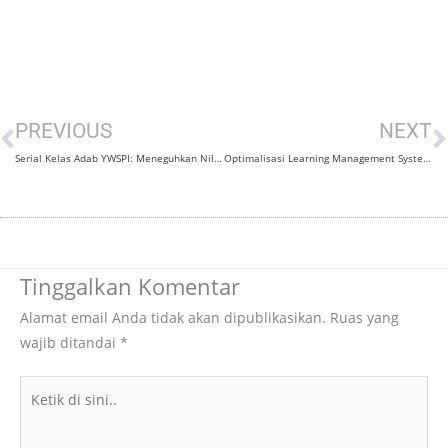
Prev
N
PREVIOUS
NEXT
Serial Kelas Adab YWSPI: Meneguhkan Nilai Adab Berpakaian
Optimalisasi Learning Management System (LMS) untuk Pembelajaran Bahasa Arab di STAI Raden Abdullah Yaqin Jember
Tinggalkan Komentar
Alamat email Anda tidak akan dipublikasikan.
Ruas yang
wajib ditandai
*
Ketik
di
sini..