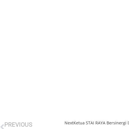
Next
Ketua STAI RAYA Bersinergi
Prev
PREVIOUS