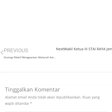
Next
Wakil Ketua III STAI RAYA J
Prev
PREVIOUS
Strategi Efektif Mengajarkan Maharah Kalam dan Kitabah di Perguruan Tinggi
Tinggalkan Komentar
Alamat email Anda tidak akan dipublikasikan.
Ruas yang
wajib ditandai
*