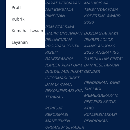
RAPAT PERSIAPAN
MAHASISWA
Profil
AMI BERSAMA
TERBANYAK PADA
PIMPINAN
KOPERTAIS AWARD
Rubrik
2026
P3M STAI RAYA
Kemahasiswaan
HADIRI UNDANGAN
DOSEN STAI RAYA
PELUNCURAN
JEMBER LOLOS
Layanan
PROGRAM “CINTA
AJANG ANCOMS
RISET”
2025: ANGKAT ISU
BAKESBANPOL
“KURIKULUM CINTA”
JEMBER PLATFORM
DAN KESETARAAN
DIGITAL JADI PUSAT
GENDER
INFORMASI RISET
PENDIDIKAN YANG
DAN LAYANAN
TAK LAGI
REKOMENDASI KKN
MEMERDEKAKAN:
TERARAH
REFLEKSI KRITIS
PERKUAT
ATAS
REFORMASI
KOMERSIALISASI
MANEJEMEN
PENDIDIKAN
ORGANISASI, KADER