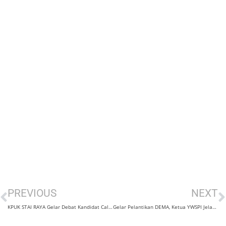
Prev
N
PREVIOUS
NEXT
KPUK STAI RAYA Gelar Debat Kandidat Calon Presma dan Wapresma
Gelar Pelantikan DEMA, Ketua YWSPI Jelaskan Filosofi Logo STAI RAYA