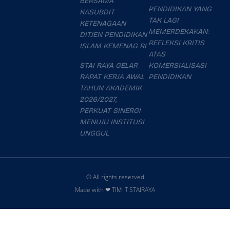
BERSAMA
PENDIDIKAN YANG
KASUBDIT
TAK LAGI
KETENAGAAN
MEMERDEKAKAN:
DITJEN PENDIDIKAN
REFLEKSI KRITIS
ISLAM KEMENAG RI
ATAS
STAI RAYA GELAR
KOMERSIALISASI
RAPAT KERJA AWAL
PENDIDIKAN
TAHUN AKADEMIK
2026/2027,
PERKUAT SINERGI
MENUJU INSTITUSI
UNGGUL
© All rights reserved
Made with ❤ TIM IT STAIRAYA
slot777