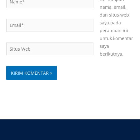
nama, email,
dan situs web
Email*
saya pada
peramban ini
untuk komentar
Situs
saya
Web
berikutnya.