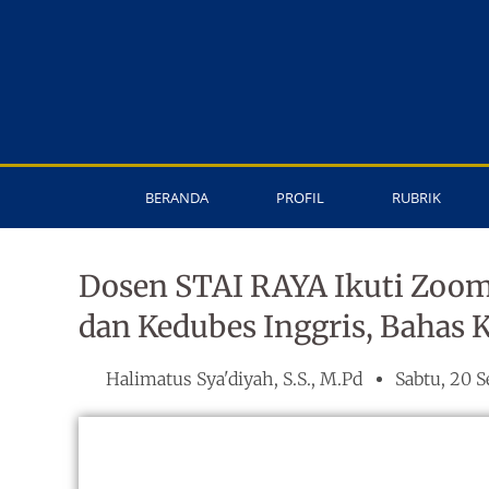
Lewati
ke
konten
BERANDA
PROFIL
RUBRIK
Dosen STAI RAYA Ikuti Zoo
dan Kedubes Inggris, Bahas 
Halimatus Sya'diyah, S.S., M.Pd
Sabtu, 20 