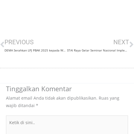
Prev
N
PREVIOUS
NEXT
DEMA Serahkan LPJ PBAK 2025 kepada Wakil Ketua III STAI RAYA Jember
STAI Raya Gelar Seminar Nasional Implementasi MoU dengan BSI
Tinggalkan Komentar
Alamat email Anda tidak akan dipublikasikan.
Ruas yang
wajib ditandai
*
Ketik
di
sini..