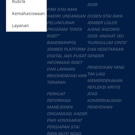
Rubrik
2026
P3M STAI RAYA
Kemahasiswaan
HADIRI UNDANGAN
DOSEN STAI RAYA
PELUNCURAN
JEMBER LOLOS
Layanan
PROGRAM “CINTA
AJANG ANCOMS
RISET”
2025: ANGKAT ISU
BAKESBANPOL
“KURIKULUM CINTA”
JEMBER PLATFORM
DAN KESETARAAN
DIGITAL JADI PUSAT
GENDER
INFORMASI RISET
PENDIDIKAN YANG
DAN LAYANAN
TAK LAGI
REKOMENDASI KKN
MEMERDEKAKAN:
TERARAH
REFLEKSI KRITIS
PERKUAT
ATAS
REFORMASI
KOMERSIALISASI
MANEJEMEN
PENDIDIKAN
ORGANISASI, KADER
PMII KOMISARIAT
PERSIAPAN STAI
RAYA IKUTI NGAJI