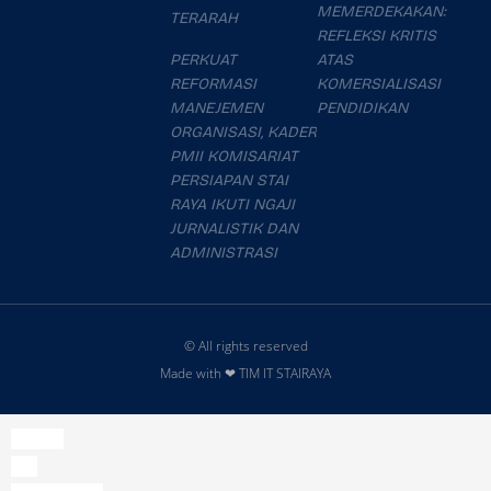
MEMERDEKAKAN:
TERARAH
REFLEKSI KRITIS
PERKUAT
ATAS
REFORMASI
KOMERSIALISASI
MANEJEMEN
PENDIDIKAN
ORGANISASI, KADER
PMII KOMISARIAT
PERSIAPAN STAI
RAYA IKUTI NGAJI
JURNALISTIK DAN
ADMINISTRASI
© All rights reserved
Made with ❤ TIM IT STAIRAYA
slot777
slot