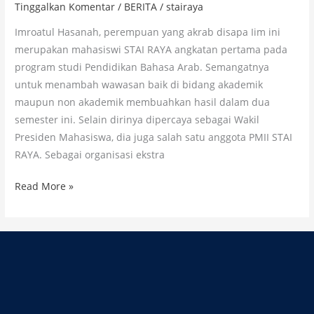
Tinggalkan Komentar
/
BERITA
/
stairaya
Imroatul Hasanah, perempuan yang akrab disapa Iim ini
merupakan mahasiswi STAI RAYA angkatan pertama pada
program studi Pendidikan Bahasa Arab. Semangatnya
untuk menambah wawasan baik di bidang akademik
maupun non akademik membuahkan hasil dalam dua
semester ini. Selain dirinya dipercaya sebagai Wakil
Presiden Mahasiswa, dia juga salah satu anggota PMII STAI
RAYA. Sebagai organisasi ekstra
Read More »