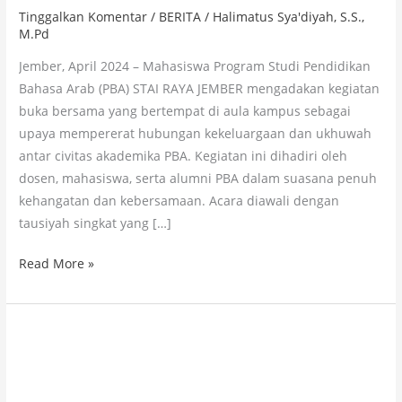
STAI
Tinggalkan Komentar
/
BERITA
/
Halimatus Sya'diyah, S.S.,
RAYA
M.Pd
JEMBER
Jember, April 2024 – Mahasiswa Program Studi Pendidikan
Perkuat
Bahasa Arab (PBA) STAI RAYA JEMBER mengadakan kegiatan
Ukhuwah
buka bersama yang bertempat di aula kampus sebagai
dan
upaya mempererat hubungan kekeluargaan dan ukhuwah
Kebersamaan
antar civitas akademika PBA. Kegiatan ini dihadiri oleh
dosen, mahasiswa, serta alumni PBA dalam suasana penuh
kehangatan dan kebersamaan. Acara diawali dengan
tausiyah singkat yang […]
Read More »
Mahasiswi
STAI
RAYA
raih