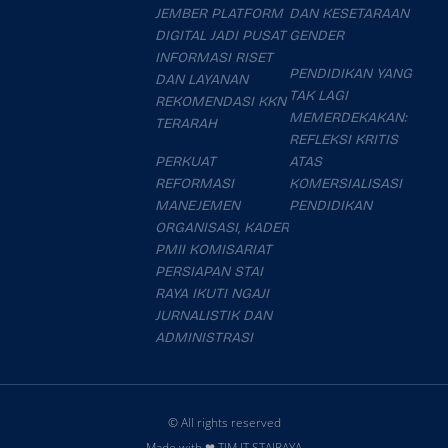
JEMBER PLATFORM
DAN KESETARAAN
DIGITAL JADI PUSAT
GENDER
INFORMASI RISET
PENDIDIKAN YANG
DAN LAYANAN
TAK LAGI
REKOMENDASI KKN
MEMERDEKAKAN:
TERARAH
REFLEKSI KRITIS
PERKUAT
ATAS
REFORMASI
KOMERSIALISASI
MANEJEMEN
PENDIDIKAN
ORGANISASI, KADER
PMII KOMISARIAT
PERSIAPAN STAI
RAYA IKUTI NGAJI
JURNALISTIK DAN
ADMINISTRASI
© All rights reserved
Made with ❤ TIM IT STAIRAYA