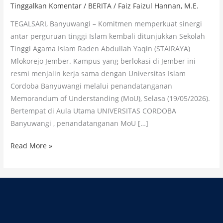
Tinggalkan Komentar
/
BERITA
/
Faiz Faizul Hannan, M.E.
TEGALSARI, Banyuwangi – Komitmen memperkuat sinergi
antar perguruan tinggi Islam kembali ditunjukkan Sekolah
Tinggi Agama Islam Raden Abdullah Yaqin (STAIRAYA)
Mlokorejo Jember. Kampus yang berlokasi di Jember ini
resmi menjalin kerja sama dengan Universitas Islam
Cordoba Banyuwangi melalui penandatanganan
Memorandum of Understanding (MoU), Selasa (19/05/2026).
Bertempat di Aula Utama UNIVERSITAS CORDOBA
Banyuwangi , penandatanganan MoU […]
Read More »