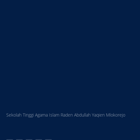
Sekolah Tinggi Agama Islam Raden Abdullah Yaqien Mlokorejo
W
Y
F
I
T
h
o
a
n
i