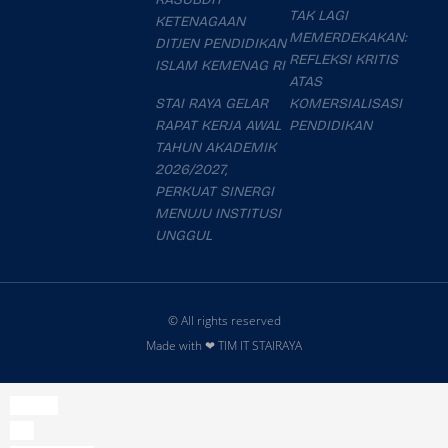
TAK LAGI
KETENAGAAN
MEMERDEKAKAN:
DITJEN PENDIDIKAN
REFLEKSI KRITIS
ISLAM KEMENAG RI
ATAS
STAI RAYA GELAR
KOMERSIALISASI
RAPAT KERJA AWAL
PENDIDIKAN
TAHUN AKADEMIK
2026/2027,
PERKUAT SINERGI
MENUJU INSTITUSI
UNGGUL
© All rights reserved
Made with ❤ TIM IT STAIRAYA
slot777
slot