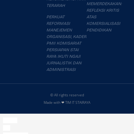
MEMERDEKAKAN:
TERARAH
REFLEKSI KRITIS
PERKUAT
ATAS
REFORMASI
KOMERSIALISASI
MANEJEMEN
PENDIDIKAN
ORGANISASI, KADER
PMII KOMISARIAT
PERSIAPAN STAI
RAYA IKUTI NGAJI
JURNALISTIK DAN
ADMINISTRASI
© All rights reserved
Made with ❤ TIM IT STAIRAYA
slot777
slot