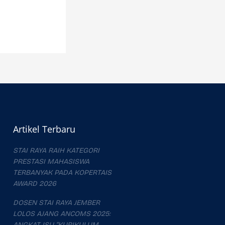
Artikel Terbaru
STAI RAYA RAIH KATEGORI
PRESTASI MAHASISWA
TERBANYAK PADA KOPERTAIS
AWARD 2026
DOSEN STAI RAYA JEMBER
LOLOS AJANG ANCOMS 2025:
ANGKAT ISU “KURIKULUM