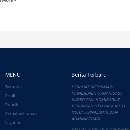
d More »
MENU
Berita Terbaru
Beranda
PERKUAT REFORMASI
MANEJEMEN ORGANISASI,
Profil
KADER PMII KOMISARIAT
Rubrik
PERSIAPAN STAI RAYA IKUTI
NGAJI JURNALISTIK DAN
Kemahasiswaan
ADMINISTRASI
Layanan
STAI RAYA GELAR WORKSHOP