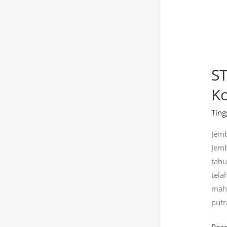
ST
K
Ting
Jemb
Jemb
tahu
tela
maha
putr