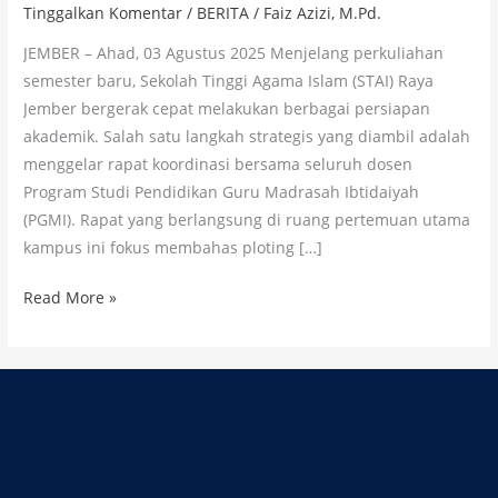
Tinggalkan Komentar
/
BERITA
/
Faiz Azizi, M.Pd.
JEMBER – Ahad, 03 Agustus 2025 Menjelang perkuliahan
semester baru, Sekolah Tinggi Agama Islam (STAI) Raya
Jember bergerak cepat melakukan berbagai persiapan
akademik. Salah satu langkah strategis yang diambil adalah
menggelar rapat koordinasi bersama seluruh dosen
Program Studi Pendidikan Guru Madrasah Ibtidaiyah
(PGMI). Rapat yang berlangsung di ruang pertemuan utama
kampus ini fokus membahas ploting […]
Read More »