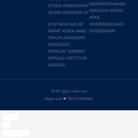
MEMERDEKAKAN:
DITJEN PENDIDIKAN
REFLEKSI KRITIS
ISLAM KEMENAG RI
ATAS
STAI RAYA GELAR
KOMERSIALISASI
RAPAT KERJA AWAL
PENDIDIKAN
TAHUN AKADEMIK
2026/2027,
PERKUAT SINERGI
MENUJU INSTITUSI
UNGGUL
© All rights reserved
Made with ❤ TIM IT STAIRAYA
slot777
slot
slot thailand