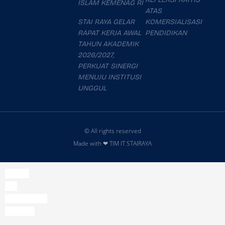
ISLAM KEMENAG RI
ATAS
STAI RAYA GELAR
KOMERSIALISASI
RAPAT KERJA AWAL
PENDIDIKAN
TAHUN AKADEMIK
2026/2027,
PERKUAT SINERGI
MENUJU INSTITUSI
UNGGUL
© All rights reserved
Made with ❤ TIM IT STAIRAYA
slot777
slot
slot thailand
mahjong