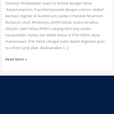
Seminar Pembekalan Goes To School dengan tema
“Kepemimpinan Transformasional dengan Literasi Global”
berhasil digelar di Auditorium Lantai II Pondok Pesantren
Bustanul Ulum Mlokorejo, (29/07/2024). Acara tersebut
dihadiri oleh Ketua IPPNU Cabang Kencong selaku
narasumber, Ketua dan Wakil Ketua III STAI RAYA, serta
mahasiswa/i STAI RAYA sebagai tutor dalam kegiatan goes
to school yang akan dilaksanakan […]
Read More »