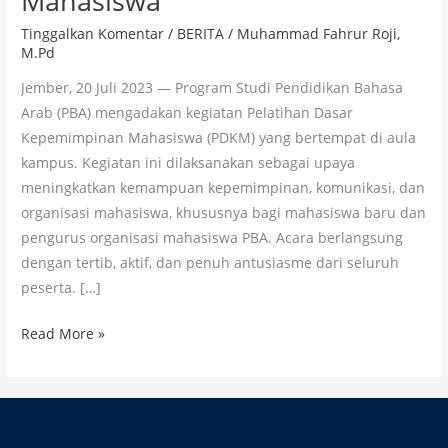
Mahasiswa
Tingkatkan
Tinggalkan Komentar
/
BERITA
/
Muhammad Fahrur Roji,
Jiwa
M.Pd
Organisasi
Jember, 20 Juli 2023 — Program Studi Pendidikan Bahasa
dan
Arab (PBA) mengadakan kegiatan Pelatihan Dasar
Tanggung
Kepemimpinan Mahasiswa (PDKM) yang bertempat di aula
Jawab
kampus. Kegiatan ini dilaksanakan sebagai upaya
Mahasiswa
meningkatkan kemampuan kepemimpinan, komunikasi, dan
organisasi mahasiswa, khususnya bagi mahasiswa baru dan
pengurus organisasi mahasiswa PBA. Acara berlangsung
dengan tertib, aktif, dan penuh antusiasme dari seluruh
peserta. […]
Read More »